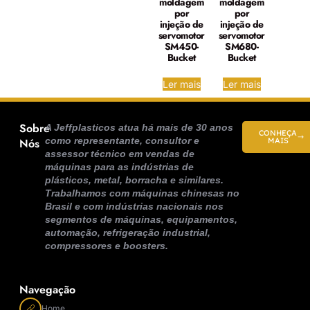
moldagem
moldagem
por
por
injeção de
injeção de
servomotor
servomotor
SM450-
SM680-
Bucket
Bucket
Ler mais
Ler mais
Sobre
A Jeffplasticos atua há mais de 30 anos
CONHEÇA
como representante, consultor e
Nós
MAIS
assessor técnico em vendas de
máquinas para as indústrias de
plásticos, metal, borracha e similares.
Trabalhamos com máquinas chinesas no
Brasil e com indústrias nacionais nos
segmentos de máquinas, equipamentos,
automação, refrigeração industrial,
compressores e boosters.
Navegação
Home