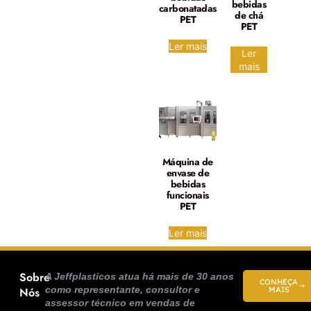
bebidas
carbonatadas
de chá
PET
PET
Ler mais
Ler
mais
Máquina de
envase de
bebidas
funcionais
PET
Ler mais
Sobre
A Jeffplasticos atua há mais de 30 anos
CONHEÇA
como representante, consultor e
Nós
MAIS
assessor técnico em vendas de