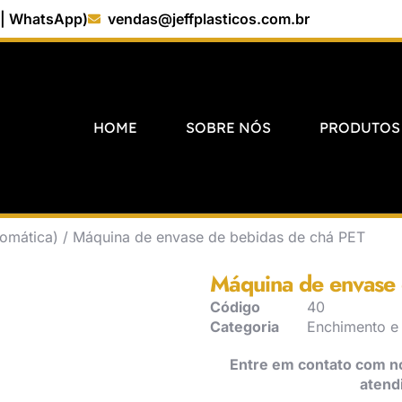
 | WhatsApp)
vendas@jeffplasticos.com.br
HOME
SOBRE NÓS
PRODUTOS
omática)
/ Máquina de envase de bebidas de chá PET
Máquina de envase 
Código
40
Categoria
Enchimento e
Entre em contato com n
atend