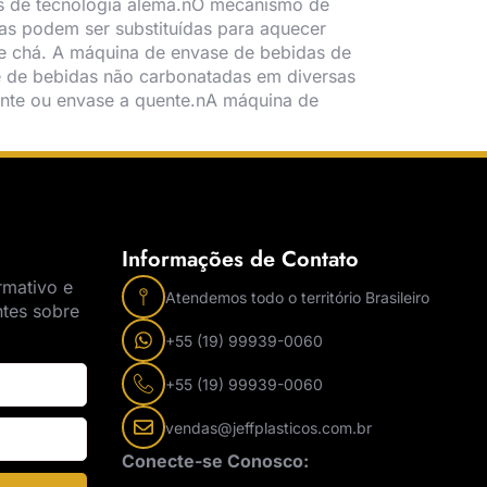
os de tecnologia alemã.nO mecanismo de
as podem ser substituídas para aquecer
de chá. A máquina de envase de bebidas de
 de bebidas não carbonatadas em diversas
nte ou envase a quente.nA máquina de
Informações de Contato
rmativo e
Atendemos todo o território Brasileiro
ntes sobre
+55 (19) 99939-0060
+55 (19) 99939-0060
vendas@jeffplasticos.com.br
Conecte-se Conosco: