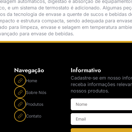
 selagem automáticos, digestão e absorção de equipament
ico, e um sistema de termostato é adicionado. Algumas peç
itos da tecnologia de envase a quente de sucos e bebidas 
mpacto e estrutura compacta, sendo adequada para envase
ado para limpeza, envase e selagem em temperatura ambie
vançado para envase de bebidas.
Navegação
Informativo
Cadastre-se em nosso info
Home
receba informações releva
nossos produtos.
Sobre Nós
Produtos
Contato