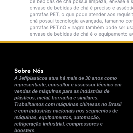
de bebidas de chá possui limpeza, envase e
envase de bebidas de chá é preciso e assépt
garrafas PET, o que pode atender aos requis
chá possui tecnologia avançada, tamanho co
garrafas PET.nO vinagre também pode ser us
envase de bebidas de chá é o equipamento a
Sobre Nós
A Jeffplasticos atua há mais de 30 anos como
representante, consultor e assessor técnico em
vendas de máquinas para as indústrias de
plásticos, metal, borracha e similares.
Trabalhamos com máquinas chinesas no Brasil
e com indústrias nacionais nos segmentos de
máquinas, equipamentos, automação,
refrigeração industrial, compressores e
boosters.