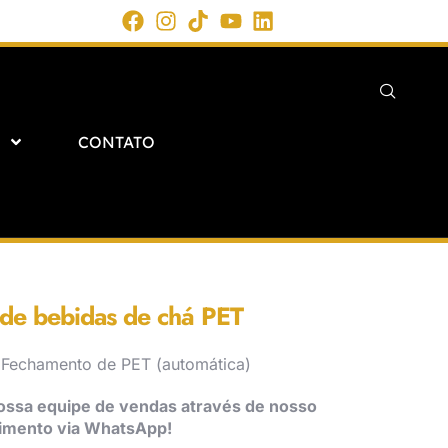
CONTATO
de bebidas de chá PET
 Fechamento de PET (automática)
ossa equipe de vendas através de nosso
imento via WhatsApp!