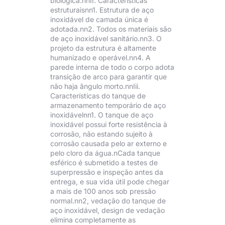
biológica.nnII. Características
estruturaisnn1. Estrutura de aço
inoxidável de camada única é
adotada.nn2. Todos os materiais são
de aço inoxidável sanitário.nn3. O
projeto da estrutura é altamente
humanizado e operável.nn4. A
parede interna de todo o corpo adota
transição de arco para garantir que
não haja ângulo morto.nnIii.
Características do tanque de
armazenamento temporário de aço
inoxidávelnn1. O tanque de aço
inoxidável possui forte resistência à
corrosão, não estando sujeito à
corrosão causada pelo ar externo e
pelo cloro da água.nCada tanque
esférico é submetido a testes de
superpressão e inspeção antes da
entrega, e sua vida útil pode chegar
a mais de 100 anos sob pressão
normal.nn2, vedação do tanque de
aço inoxidável, design de vedação
elimina completamente as