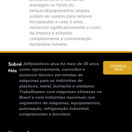
drenagem no fundo do
tanque.nEquipamentos simples
podem ser usados ​​para remover
incrustações a cada 3 anos,
reduzindo significativamente o custo
da limpeza e evitando
completamente a contaminação
bacteriana humana.
Sobre
A Jeffplasticos atua há mais de 30 anos
CONHEÇA
como representante, consultor e
Nós
MAIS
assessor técnico em vendas de
máquinas para as indústrias de
plásticos, metal, borracha e similares.
Trabalhamos com máquinas chinesas no
Brasil e com indústrias nacionais nos
segmentos de máquinas, equipamentos,
automação, refrigeração industrial,
compressores e boosters.