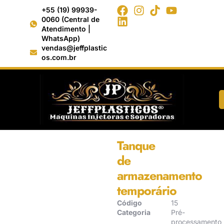
+55 (19) 99939-
0060 (Central de
Atendimento |
WhatsApp)
vendas@jeffplastic
os.com.br
Início
/
Pré-processamento e Mistura
de Bebidas
/ Tanque de
armazenamento temporário
Tanque
de
armazenamento
temporário
Código
15
Categoria
Pré-
processamento