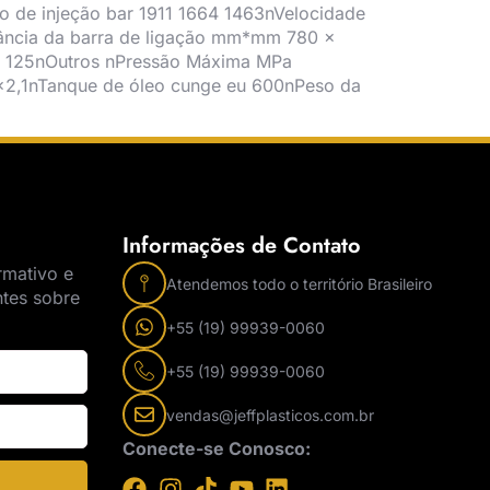
o de injeção bar 1911 1664 1463nVelocidade
tância da barra de ligação mm*mm 780 ×
kN 125nOutros nPressão Máxima MPa
2,1nTanque de óleo cunge eu 600nPeso da
Informações de Contato
rmativo e
Atendemos todo o território Brasileiro
ntes sobre
+55 (19) 99939-0060
+55 (19) 99939-0060
vendas@jeffplasticos.com.br
Conecte-se Conosco: