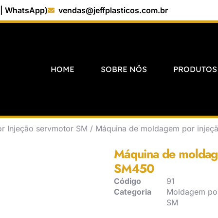
 | WhatsApp)
vendas@jeffplasticos.com.br
HOME
SOBRE NÓS
PRODUTOS
r Injeção servmotor SM
/ Máquina de moldagem por injeç
Máquina de moldag
SM450
Código
91
Categoria
Moldagem por
SM