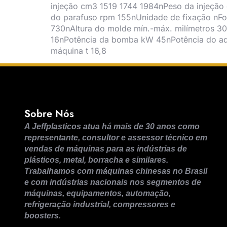
injeção cm3 1519 1744 1984nPeso da injeção 
do parafuso rpm 155nUnidade de fixação nFo
730nAltura do molde mín.-máx. milímetros 3
16nPotência da bomba kW 45nPotência do a
máquina t 16,8
Sobre Nós
A Jeffplasticos atua há mais de 30 anos como
representante, consultor e assessor técnico em
vendas de máquinas para as indústrias de
plásticos, metal, borracha e similares.
Trabalhamos com máquinas chinesas no Brasil
e com indústrias nacionais nos segmentos de
máquinas, equipamentos, automação,
refrigeração industrial, compressores e
boosters.