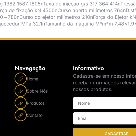
g 1382 1587 1805nTaxa de injeção g/s 317 364 414nPressã
rça de fixação kN 4500nCurso aberto milímetros 764nDis
00～780nCurso do ejetor milímetros 210nForça do Ejetor 
quecedor MPa 32.1nTamanho da máquina M*m*m 7,48×1,9×
Navegação
Informativo
Cadastre-se em nosso info
Home
receba informações releva
nossos produtos.
Sobre Nós
Produtos
Contato
CADASTRAR