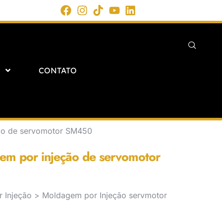
CONTATO
ão de servomotor SM450
em por injeção de servomotor
 Injeção > Moldagem por Injeção servmotor