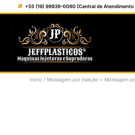
+55 (19) 99939-0060 (Central de Atendimento
Início
/
Moldagem por Injeção > Moldagem po