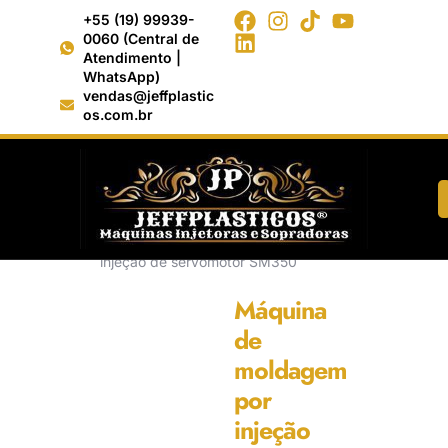
+55 (19) 99939-
0060 (Central de
Atendimento |
WhatsApp)
vendas@jeffplastic
os.com.br
Início
/
Moldagem por Injeção >
Moldagem por Injeção servmotor
SM
/ Máquina de moldagem por
injeção de servomotor SM350
Máquina
de
moldagem
por
injeção