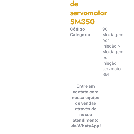
de
servomotor
SM350
Código
90
Categoria
Moldagem
por
Injeção >
Moldagem
por
Injeção
servmotor
SM
Entre em
contato com
nossa equipe
de vendas
através de
nosso
atendimento
via WhatsApp!