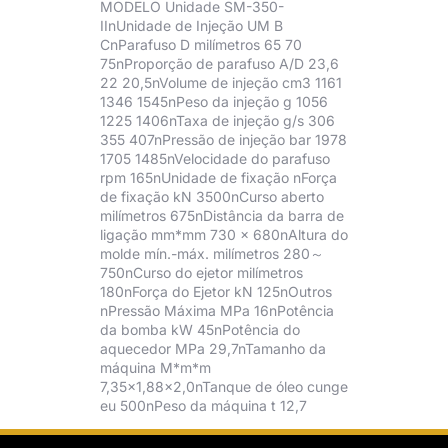
MODELO Unidade SM-350-
IInUnidade de Injeção UM B
CnParafuso D milímetros 65 70
75nProporção de parafuso A/D 23,6
22 20,5nVolume de injeção cm3 1161
1346 1545nPeso da injeção g 1056
1225 1406nTaxa de injeção g/s 306
355 407nPressão de injeção bar 1978
1705 1485nVelocidade do parafuso
rpm 165nUnidade de fixação nForça
de fixação kN 3500nCurso aberto
milímetros 675nDistância da barra de
ligação mm*mm 730 × 680nAltura do
molde mín.-máx. milímetros 280～
750nCurso do ejetor milímetros
180nForça do Ejetor kN 125nOutros
nPressão Máxima MPa 16nPotência
da bomba kW 45nPotência do
aquecedor MPa 29,7nTamanho da
máquina M*m*m
7,35×1,88×2,0nTanque de óleo cunge
eu 500nPeso da máquina t 12,7