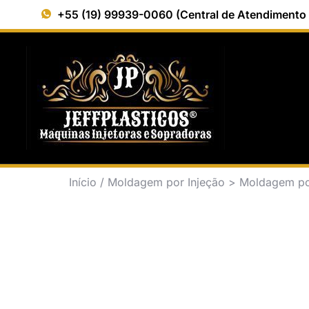
+55 (19) 99939-0060 (Central de Atendimento
Início
/
Moldagem por Injeção > Moldagem po