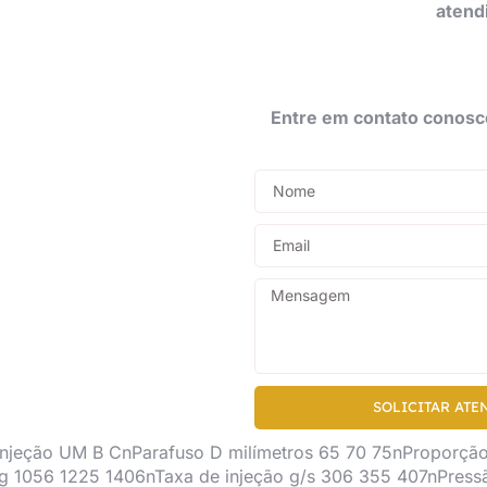
atend
Entre em contato conosc
SOLICITAR ATE
eção UM B CnParafuso D milímetros 65 70 75nProporção 
 g 1056 1225 1406nTaxa de injeção g/s 306 355 407nPress