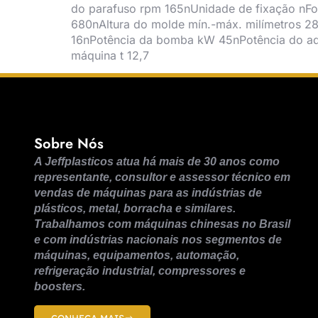
do parafuso rpm 165nUnidade de fixação nFo
680nAltura do molde mín.-máx. milímetros 2
16nPotência da bomba kW 45nPotência do a
máquina t 12,7
Sobre Nós
A Jeffplasticos atua há mais de 30 anos como
representante, consultor e assessor técnico em
vendas de máquinas para as indústrias de
plásticos, metal, borracha e similares.
Trabalhamos com máquinas chinesas no Brasil
e com indústrias nacionais nos segmentos de
máquinas, equipamentos, automação,
refrigeração industrial, compressores e
boosters.
CONHEÇA MAIS