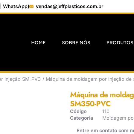
 | WhatsApp)
vendas@jeffplasticos.com.br
HOME
SOBRE NÓS
PRODUTOS
r Injeção SM-PVC
/ Máquina de moldagem por injeção d
Máquina de moldag
SM350-PVC
Código
110
Categoria
Moldagem por
Entre em contato com n