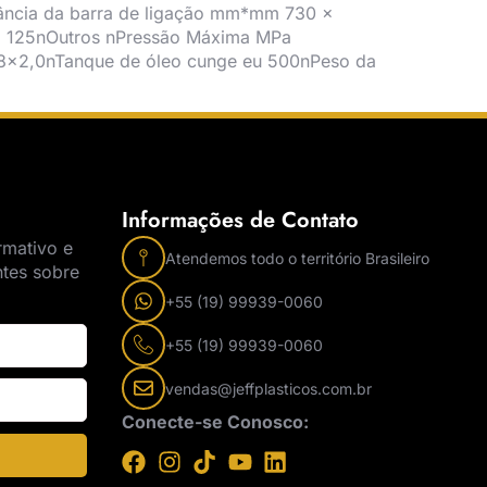
tância da barra de ligação mm*mm 730 ×
kN 125nOutros nPressão Máxima MPa
×2,0nTanque de óleo cunge eu 500nPeso da
Informações de Contato
rmativo e
Atendemos todo o território Brasileiro
ntes sobre
+55 (19) 99939-0060
+55 (19) 99939-0060
vendas@jeffplasticos.com.br
Conecte-se Conosco: