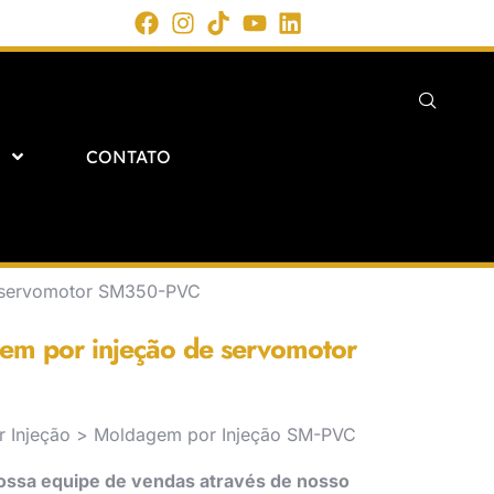
CONTATO
e servomotor SM350-PVC
em por injeção de servomotor
 Injeção > Moldagem por Injeção SM-PVC
ossa equipe de vendas através de nosso