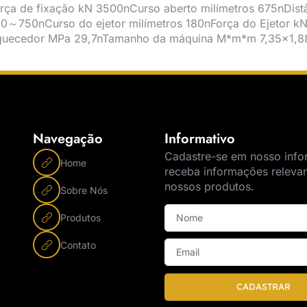
rça de fixação kN 3500nCurso aberto milímetros 675nDis
80～750nCurso do ejetor milímetros 180nForça do Ejetor 
quecedor MPa 29,7nTamanho da máquina M*m*m 7,35×1,88
Navegação
Informativo
Cadastre-se em nosso info
Home
receba informações releva
nossos produtos.
Sobre Nós
Produtos
Contato
CADASTRAR