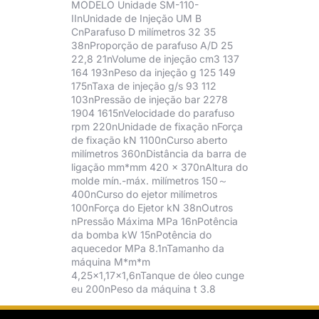
MODELO Unidade SM-110-
IInUnidade de Injeção UM B
CnParafuso D milímetros 32 35
38nProporção de parafuso A/D 25
22,8 21nVolume de injeção cm3 137
164 193nPeso da injeção g 125 149
175nTaxa de injeção g/s 93 112
103nPressão de injeção bar 2278
1904 1615nVelocidade do parafuso
rpm 220nUnidade de fixação nForça
de fixação kN 1100nCurso aberto
milímetros 360nDistância da barra de
ligação mm*mm 420 × 370nAltura do
molde mín.-máx. milímetros 150～
400nCurso do ejetor milímetros
100nForça do Ejetor kN 38nOutros
nPressão Máxima MPa 16nPotência
da bomba kW 15nPotência do
aquecedor MPa 8.1nTamanho da
máquina M*m*m
4,25×1,17×1,6nTanque de óleo cunge
eu 200nPeso da máquina t 3.8