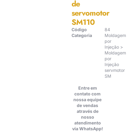
de
servomotor
SM110
Código
84
Categoria
Moldagem
por
Injeção >
Moldagem
por
Injeção
servmotor
SM
Entre em
contato com
nossa equipe
de vendas
através de
nosso
atendimento
via WhatsApp!