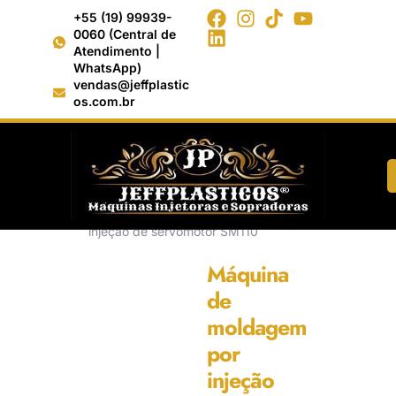
+55 (19) 99939-
0060 (Central de
Atendimento |
WhatsApp)
vendas@jeffplastic
os.com.br
Início
/
Moldagem por Injeção >
Moldagem por Injeção servmotor
SM
/ Máquina de moldagem por
injeção de servomotor SM110
Máquina
de
moldagem
por
injeção