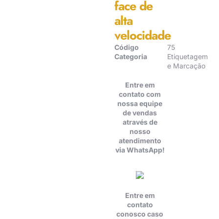
face de
alta
velocidade
Código
75
Categoria
Etiquetagem
e Marcação
Entre em
contato com
nossa equipe
de vendas
através de
nosso
atendimento
via WhatsApp!
Entre em
contato
conosco caso