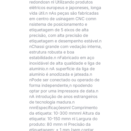
redondosn nl Utilizando produtos
elétricos europeus e japoneses, longa
vida útil.n nAs peças são fabricadas
em centro de usinagem CNC comn
nsistema de posicionamento e
etiquetagem de 5 eixos de alta
precisão, com alta precisão de
etiquetagem e desempenho estável.n
nChassi grande com vedação interna,
estrutura robusta e boa
estabilidade.n nFabricado em aço
inoxidável de alta qualidade e liga de
alumínio.n nA superfície da liga de
alumínio é anodizada e jateada.n
nPode ser conectado ou operado de
forma independente,n npodendo
optar por uma impressora de data.n
nA introdução de anos estrangeiros
de tecnologia madura.n
nnnEspecificaçõesnnl Comprimento
da etiqueta: 10-300 mmnnl Altura da
etiqueta: 10-150 mmn nl Largura do
produto: 80 mmn nl Precisão da
etiquetagem: ± 1 mm (sem contar