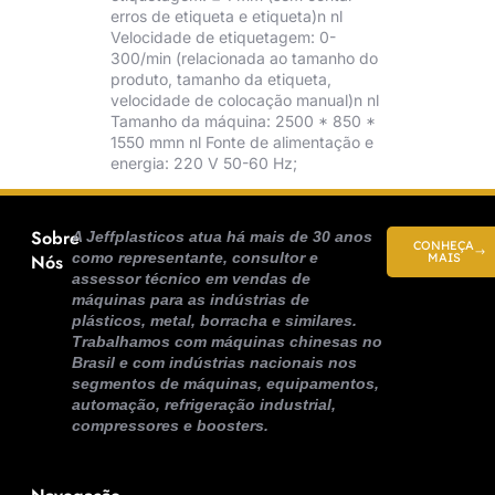
erros de etiqueta e etiqueta)n nl
Velocidade de etiquetagem: 0-
300/min (relacionada ao tamanho do
produto, tamanho da etiqueta,
velocidade de colocação manual)n nl
Tamanho da máquina: 2500 * 850 *
1550 mmn nl Fonte de alimentação e
energia: 220 V 50-60 Hz;
Sobre
A Jeffplasticos atua há mais de 30 anos
CONHEÇA
como representante, consultor e
Nós
MAIS
assessor técnico em vendas de
máquinas para as indústrias de
plásticos, metal, borracha e similares.
Trabalhamos com máquinas chinesas no
Brasil e com indústrias nacionais nos
segmentos de máquinas, equipamentos,
automação, refrigeração industrial,
compressores e boosters.