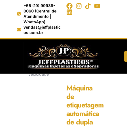
+55 (19) 99939-
0060 (Central de
Atendimento |
WhatsApp)
vendas@jeffplastic
os.com.br
Início
/
Etiquetagem e
Marcação
/ Máquina de etiquetagem
automática de dupla face de alta
velocidade
Máquina
de
etiquetagem
automática
de dupla