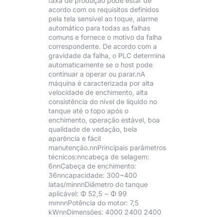
taxa de produção pode estar de
acordo com os requisitos definidos
pela tela sensível ao toque, alarme
automático para todas as falhas
comuns e fornece o motivo da falha
correspondente. De acordo com a
gravidade da falha, o PLC determina
automaticamente se o host pode
continuar a operar ou parar.nA
máquina é caracterizada por alta
velocidade de enchimento, alta
consistência do nível de líquido no
tanque até o topo após o
enchimento, operação estável, boa
qualidade de vedação, bela
aparência e fácil
manutenção.nnPrincipais parâmetros
técnicos:nncabeça de selagem:
6nnCabeça de enchimento:
36nncapacidade: 300~400
latas/minnnDiâmetro do tanque
aplicável: Φ 52,5 ~ Φ 99
mmnnPotência do motor: 7,5
kWnnDimensões: 4000 2400 2400