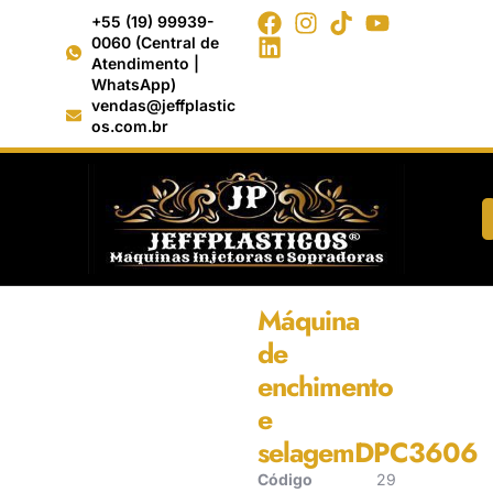
+55 (19) 99939-
0060 (Central de
Atendimento |
WhatsApp)
vendas@jeffplastic
os.com.br
Início
/
Enchimento e Selagem (sem
gás)
/ Máquina de enchimento e
selagemDPC3606
Máquina
de
enchimento
e
selagemDPC3606
Código
29