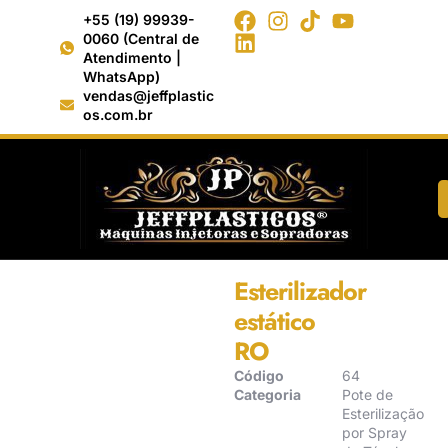
+55 (19) 99939-
0060 (Central de
Atendimento |
WhatsApp)
vendas@jeffplastic
os.com.br
Início
/
Pote de Esterilização por
Spray de Túnel
/ Esterilizador estático
RO
Esterilizador
estático
RO
Código
64
Categoria
Pote de
Esterilização
por Spray