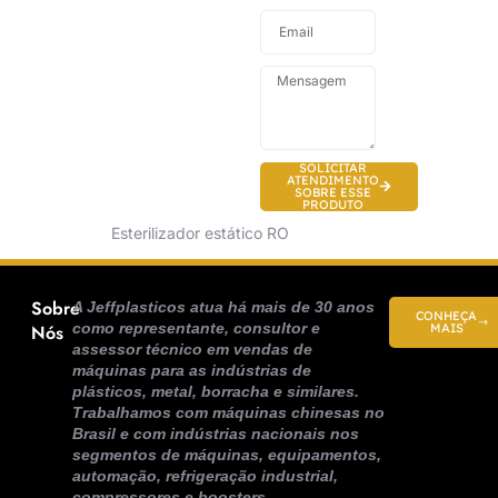
SOLICITAR
ATENDIMENTO
SOBRE ESSE
PRODUTO
Esterilizador estático RO
Sobre
A Jeffplasticos atua há mais de 30 anos
CONHEÇA
como representante, consultor e
Nós
MAIS
assessor técnico em vendas de
máquinas para as indústrias de
plásticos, metal, borracha e similares.
Trabalhamos com máquinas chinesas no
Brasil e com indústrias nacionais nos
segmentos de máquinas, equipamentos,
automação, refrigeração industrial,
compressores e boosters.